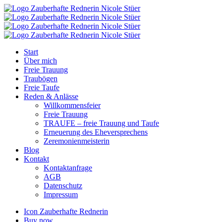
Start
Über mich
Freie Trauung
Traubögen
Freie Taufe
Reden & Anlässe
Willkommensfeier
Freie Trauung
TRAUFE – freie Trauung und Taufe
Erneuerung des Eheversprechens
Zeremonienmeisterin
Blog
Kontakt
Kontaktanfrage
AGB
Datenschutz
Impressum
Icon Zauberhafte Rednerin
Buy now