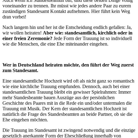
Auch wenn ich Standesbeamtin bin, sind diese beiden Dinge völlig
voneinander zu trennen. Ihr müsst wie jedes andere Paar zu eurem
zuständigen Standesamt Kontakt aufnehmen. Hier führt kein Weg
dran vorbei!
Nach langem hin und her ist die Entscheidung endlich gefallen: Ja,
wir wollen heiraten!
Aber wie: standesamtlich, kirchlich oder in
einer freien Zeremonie?
Jede Form der Trauung ist so individuell
wie die Menschen, die eine Ehe miteinander eingehen.
Wer in Deutschland heiraten möchte, den führt der Weg zuerst
zum Standesamt.
Eine standesamtliche Hochzeit wird oft als nicht ganz so romantisch
wie eine kirchliche Trauung empfunden. Dennoch, auch bei einer
standesamtlichen Trauung bleibt ein gewisser Spielrahmen: Immer
mehr Standesbeamte bauen Auszüge aus der persönlichen
Geschichte des Paares mit in die Rede ein und/oder untermalen die
Trauung mit Musik. Der Kern der standesamtlichen Hochzeit ist
natürlich die Frage des Standesbeamten an beide Partner, ob sie die
Ehe eingehen möchten.
Die Trauung im Standesamt ist zwingend notwendig und die einzige
gesetzlich anerkannte Form der Eheschließung innerhalb von