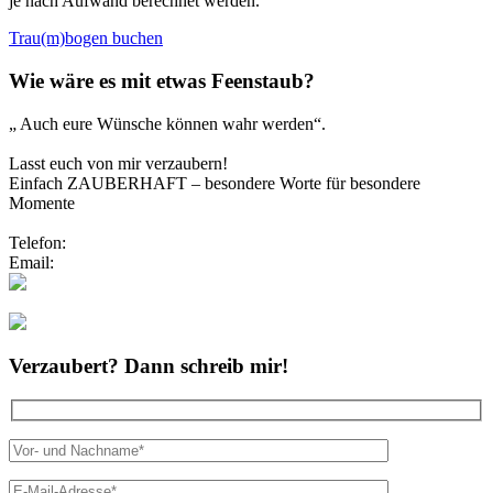
je nach Aufwand berechnet werden.
Trau(m)bogen buchen
Wie wäre es mit etwas Feenstaub?
„ Auch eure Wünsche können wahr werden“.
Lasst euch von mir verzaubern!
Einfach ZAUBERHAFT – besondere Worte für besondere
Momente
Telefon:
0173/2191333
Email:
info@zauberhafte-traurednerin.de
Folgt mir bei Instagram
Verzaubert? Dann schreib mir!
Bitte lasse dies