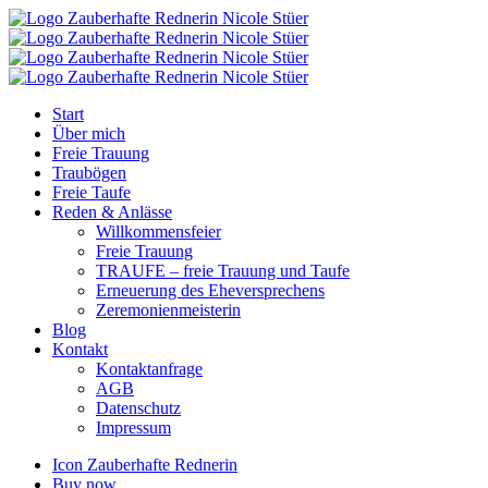
Start
Über mich
Freie Trauung
Traubögen
Freie Taufe
Reden & Anlässe
Willkommensfeier
Freie Trauung
TRAUFE – freie Trauung und Taufe
Erneuerung des Eheversprechens
Zeremonienmeisterin
Blog
Kontakt
Kontaktanfrage
AGB
Datenschutz
Impressum
Icon Zauberhafte Rednerin
Buy now