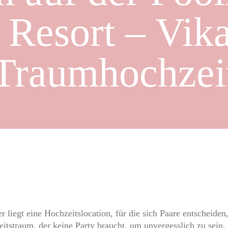
 Resort – Vik
Traumhochzei
 liegt eine Hochzeitslocation, für die sich Paare entscheide
itstraum, der keine Party braucht, um unvergesslich zu sein.