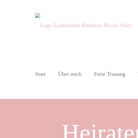
Start
Über mich
Freie Trauung
Heirate