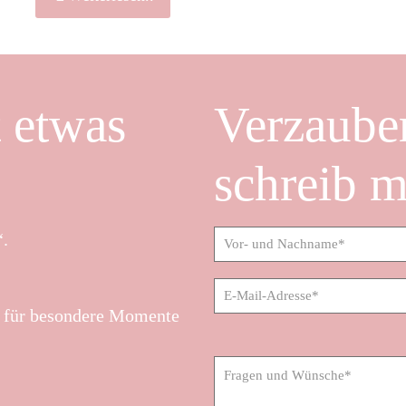
 etwas
Verzaube
schreib m
.
für besondere Momente
Bitte lasse dieses Feld leer.