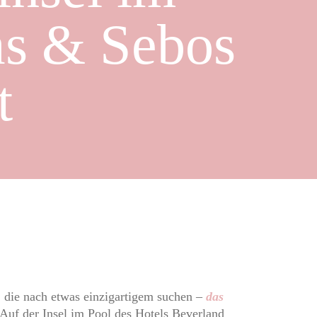
as & Sebos
t
n, die nach etwas einzigartigem suchen –
das
 Auf der Insel im Pool des Hotels Beverland