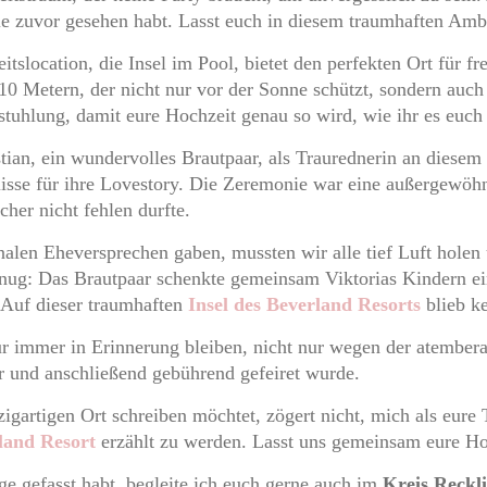
 nie zuvor gesehen habt. Lasst euch in diesem traumhaften Amb
location, die Insel im Pool, bietet den perfekten Ort für fre
 Metern, der nicht nur vor der Sonne schützt, sondern auch l
stuhlung, damit eure Hochzeit genau so wird, wie ihr es euch 
stian, ein wundervolles Brautpaar, als Traurednerin an diesem
lisse für ihre Lovestory. Die Zeremonie war eine außergewöh
cher nicht fehlen durfte.
nalen Eheversprechen gaben, mussten wir alle tief Luft holen
enug: Das Brautpaar schenkte gemeinsam Viktorias Kindern e
. Auf dieser traumhaften
Insel des Beverland Resorts
blieb k
ür immer in Erinnerung bleiben, nicht nur wegen der atembe
r und anschließend gebührend gefeiret wurde.
igartigen Ort schreiben möchtet, zögert nicht, mich als eure
land Resort
erzählt zu werden. Lasst uns gemeinsam eure Ho
ge gefasst habt, begleite ich euch gerne auch im
Kreis Reckl