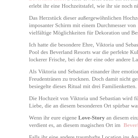
erlebt ihr eine Hochzeitstafel, wie ihr sie noch
Das Herzstück dieser außergewöhnlichen Hochzeits
imposanter Schirm mit einem Durchmesser von 10
vielfältige Möglichkeiten für Dekoration und Be
Ich hatte die besondere Ehre, Viktoria und Seba
Pool des Beverland Resorts war die perfekte Ku
lockerer Frische, bei der der eine oder andere La
Als Viktoria und Sebastian einander ihre emotio
Freudentränen zu trocknen. Doch damit nicht g
besiegelte dieses Ritual mit drei Familienketten
Die Hochzeit von Viktoria und Sebastian wird f
Liebe, die an diesem besonderen Ort spürbar wa
Wenn ihr eure eigene
Love-Story
an diesem einz
verdient es, an diesem magischen Ort im
Bever
Falls ihr eine andere traumhafte Location ins Au