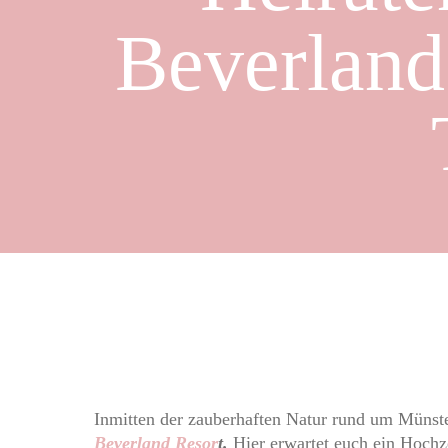
Beverland
Inmitten der zauberhaften Natur rund um Münster
Beverland Resor
t.
Hier erwartet euch ein Hochze