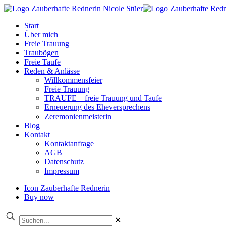
Start
Über mich
Freie Trauung
Traubögen
Freie Taufe
Reden & Anlässe
Willkommensfeier
Freie Trauung
TRAUFE – freie Trauung und Taufe
Erneuerung des Eheversprechens
Zeremonienmeisterin
Blog
Kontakt
Kontaktanfrage
AGB
Datenschutz
Impressum
Icon Zauberhafte Rednerin
Buy now
✕