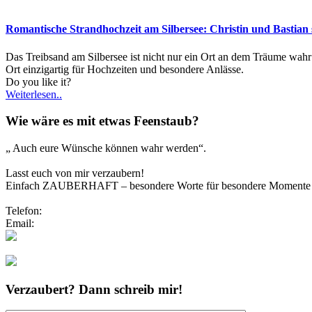
Romantische Strandhochzeit am Silbersee: Christin und Bastian
Das Treibsand am Silbersee ist nicht nur ein Ort an dem Träume wah
Ort einzigartig für Hochzeiten und besondere Anlässe.
Do you like it?
Weiterlesen..
Wie wäre es mit etwas Feenstaub?
„ Auch eure Wünsche können wahr werden“.
Lasst euch von mir verzaubern!
Einfach ZAUBERHAFT – besondere Worte für besondere Momente
Telefon:
0173/2191333
Email:
info@zauberhafte-traurednerin.de
Folgt mir bei Instagram
Verzaubert? Dann schreib mir!