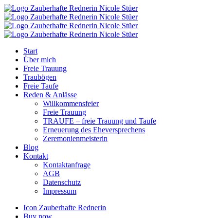
Start
Über mich
Freie Trauung
Traubögen
Freie Taufe
Reden & Anlässe
Willkommensfeier
Freie Trauung
TRAUFE – freie Trauung und Taufe
Erneuerung des Eheversprechens
Zeremonienmeisterin
Blog
Kontakt
Kontaktanfrage
AGB
Datenschutz
Impressum
Icon Zauberhafte Rednerin
Buy now