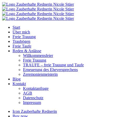
Start
Über mich
Freie Trauung
Traubögen
Freie Taufe
Reden & Anlässe
Willkommensfeier
Freie Trauung
TRAUFE – freie Trauung und Taufe
Erneuerung des Eheversprechens
Zeremonienmeisterin
Blog
Kontakt
Kontaktanfrage
AGB
Datenschutz
Impressum
Icon Zauberhafte Rednerin
Buy now