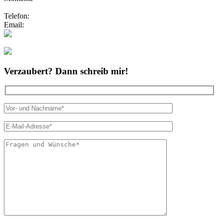
Telefon:
0173/2191333
Email:
info@zauberhafte-traurednerin.de
Folgt mir bei Instagram
Verzaubert? Dann schreib mir!
Bitte lasse dies