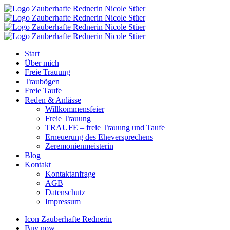
Start
Über mich
Freie Trauung
Traubögen
Freie Taufe
Reden & Anlässe
Willkommensfeier
Freie Trauung
TRAUFE – freie Trauung und Taufe
Erneuerung des Eheversprechens
Zeremonienmeisterin
Blog
Kontakt
Kontaktanfrage
AGB
Datenschutz
Impressum
Icon Zauberhafte Rednerin
Buy now