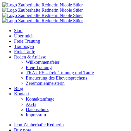
Start
Über mich
Freie Trauung
Traubögen
Freie Taufe
Reden & Anlässe
Willkommensfeier
Freie Trauung
TRAUFE – freie Trauung und Taufe
Erneuerung des Eheversprechens
Zeremonienmeisterin
Blog
Kontakt
Kontaktanfrage
AGB
Datenschutz
Impressum
Icon Zauberhafte Rednerin
Buy now