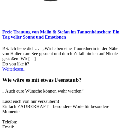
Freie Trauung von Malin & Stefan im Tannenhäuschen: Ein
Tag voller Sonne und Emotionen
P.S. Ich liebe dich… „Wir haben eine Traurednerin in der Nähe
von Haltern am See gesucht und durch Zufall bin ich auf Nicole
gestoßen. Wir
[…]
Do you like it?
Weiterlesen..
Wie wäre es mit etwas Feenstaub?
„ Auch eure Wünsche können wahr werden“.
Lasst euch von mir verzaubern!
Einfach ZAUBERHAFT – besondere Worte für besondere
Momente
Telefon:
0173/2191333
Email:
info@zauberhafte-traurednerin.de