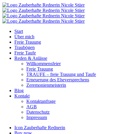
Start
Über mich
Freie Trauung
Traubögen
Freie Taufe
Reden & Anlässe
Willkommensfeier
Freie Trauung
TRAUFE – freie Trauung und Taufe
Erneuerung des Eheversprechens
Zeremonienmeisterin
Blog
Kontakt
Kontaktanfrage
AGB
Datenschutz
Impressum
Icon Zauberhafte Rednerin
Buy now