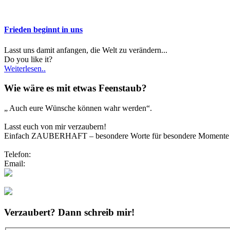
Frieden beginnt in uns
Lasst uns damit anfangen, die Welt zu verändern...
Do you like it?
Weiterlesen..
Wie wäre es mit etwas Feenstaub?
„ Auch eure Wünsche können wahr werden“.
Lasst euch von mir verzaubern!
Einfach ZAUBERHAFT – besondere Worte für besondere Momente
Telefon:
0173/2191333
Email:
info@zauberhafte-traurednerin.de
Folgt mir bei Instagram
Verzaubert? Dann schreib mir!