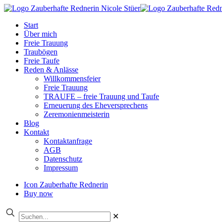
Start
Über mich
Freie Trauung
Traubögen
Freie Taufe
Reden & Anlässe
Willkommensfeier
Freie Trauung
TRAUFE – freie Trauung und Taufe
Erneuerung des Eheversprechens
Zeremonienmeisterin
Blog
Kontakt
Kontaktanfrage
AGB
Datenschutz
Impressum
Icon Zauberhafte Rednerin
Buy now
✕