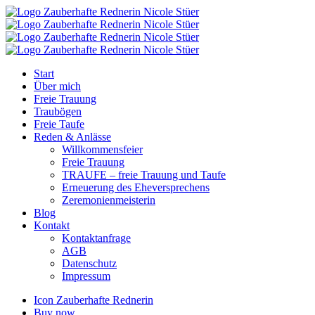
Start
Über mich
Freie Trauung
Traubögen
Freie Taufe
Reden & Anlässe
Willkommensfeier
Freie Trauung
TRAUFE – freie Trauung und Taufe
Erneuerung des Eheversprechens
Zeremonienmeisterin
Blog
Kontakt
Kontaktanfrage
AGB
Datenschutz
Impressum
Icon Zauberhafte Rednerin
Buy now