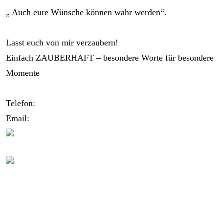
„ Auch eure Wünsche können wahr werden“.
Lasst euch von mir verzaubern!
Einfach ZAUBERHAFT – besondere Worte für besondere
Momente
Telefon:
0173/2191333
Email:
info@zauberhafte-traurednerin.de
Folgt mir bei Instagram