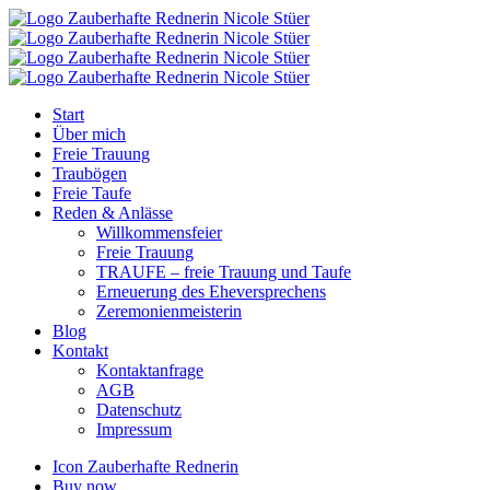
Start
Über mich
Freie Trauung
Traubögen
Freie Taufe
Reden & Anlässe
Willkommensfeier
Freie Trauung
TRAUFE – freie Trauung und Taufe
Erneuerung des Eheversprechens
Zeremonienmeisterin
Blog
Kontakt
Kontaktanfrage
AGB
Datenschutz
Impressum
Icon Zauberhafte Rednerin
Buy now