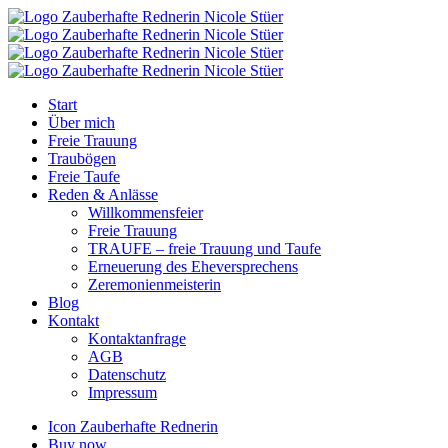
Start
Über mich
Freie Trauung
Traubögen
Freie Taufe
Reden & Anlässe
Willkommensfeier
Freie Trauung
TRAUFE – freie Trauung und Taufe
Erneuerung des Eheversprechens
Zeremonienmeisterin
Blog
Kontakt
Kontaktanfrage
AGB
Datenschutz
Impressum
Icon Zauberhafte Rednerin
Buy now